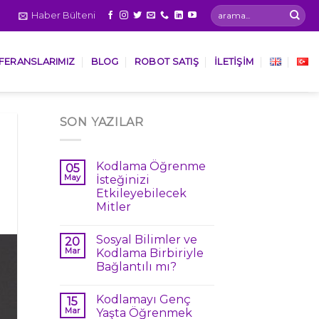
Haber Bülteni
FERANSLARIMIZ
BLOG
ROBOT SATIŞ
İLETİŞİM
SON YAZILAR
Kodlama Öğrenme
05
May
İsteğinizi
Etkileyebilecek
Mitler
Sosyal Bilimler ve
20
Mar
Kodlama Birbiriyle
Bağlantılı mı?
Kodlamayı Genç
15
Mar
Yaşta Öğrenmek