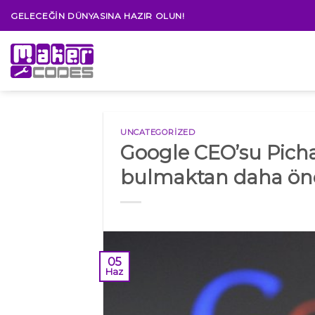
Skip
GELECEĞIN DÜNYASINA HAZIR OLUN!
to
content
UNCATEGORIZED
Google CEO’su Pichai
bulmaktan daha öne
05
Haz