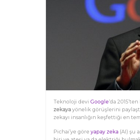
Teknoloji devi
Google
‘da 2015’ten
zekaya
yönelik görüşlerini paylaş
zekayı insanlığın keşfettiği en teme
Pichai’ye göre
yapay zeka
(AI) şu 
biri ve ateşi ya da elektriği bulma