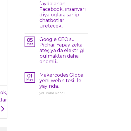
faydalanan
Facebook, insanvari
diyaloglara sahip
chatbotlar
üretecek..
Google CEO’su
05
Haz
Pichai: Yapay zeka,
ateş ya da elektriği
bulmaktan daha
önemli..
Makercodes Global
01
May
yeni web sitesi ile
yayında..
ok,
Makercodes
yorumlar kapalı
Global
lar
yeni
web
sitesi
ile
yayında..
için