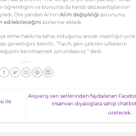
ayı öğrendiğini ve bununla da kendi dezavantajlarının
yledi. Öte yandan AI’nin
iklim değişikliği
sorununu
i edilebileceğini
sözlerine ekledi.
dişe etme hakkına sahip olduğunu ancak insanlığın yine
sı gerektiğini belirtti. “Tarih, geri çekilen ülkelerin
i değişimi benimsemek zorundasınız ” dedi.
Alışveriş veri setlerinden faydalanan Facebo
i ile
insanvari diyaloglara sahip chatbot
üretecek..