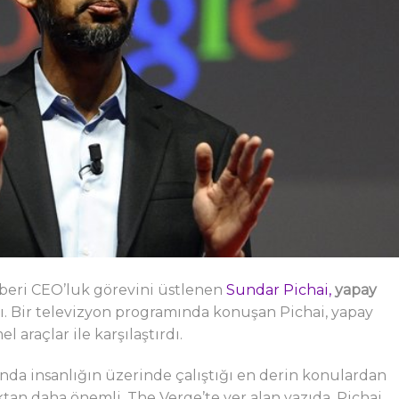
 beri CEO’luk görevini üstlenen
Sundar Pichai,
yapay
tı. Bir televizyon programında konuşan Pichai, yapay
l araçlar ile karşılaştırdı.
anda insanlığın üzerinde çalıştığı en derin konulardan
ktan daha önemli. The Verge’te yer alan yazıda, Pichai,