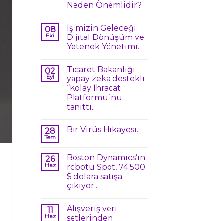
Neden Önemlidir?
İşimizin Geleceği:
08
Eki
Dijital Dönüşüm ve
Yetenek Yönetimi..
Ticaret Bakanlığı
02
Eyl
yapay zeka destekli
“Kolay İhracat
Platformu”nu
tanıttı..
Bir Virüs Hikayesi..
28
Tem
Boston Dynamics’in
26
Haz
robotu Spot, 74.500
$ dolara satışa
çıkıyor..
Alışveriş veri
11
Haz
setlerinden