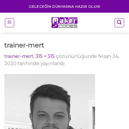
Skip
GELECEĞIN DÜNYASINA HAZIR OLUN!
to
content
trainer-mert
trainer-mert
,
315 × 315
çözünürlüğünde
Nisan 24,
2020
tarihinde yayınlandı