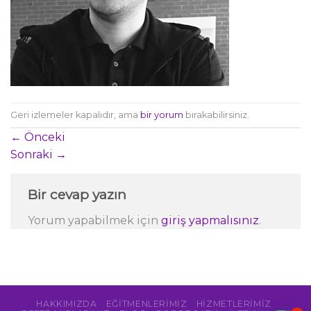
Geri izlemeler kapalıdır, ama
bir yorum
bırakabilirsiniz.
←
Önceki
Sonraki
→
Bir cevap yazın
Yorum yapabilmek için
giriş yapmalısınız
.
HAKKIMIZDA
EĞITMENLERIMIZ
HIZMETLERIMIZ