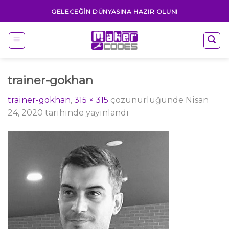
Skip
GELECEĞIN DÜNYASINA HAZIR OLUN!
to
content
trainer-gokhan
trainer-gokhan
,
315 × 315
çözünürlüğünde
Nisan
24, 2020
tarihinde yayınlandı