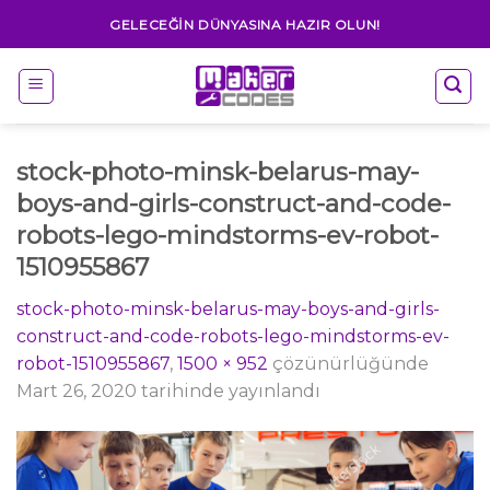
Skip
GELECEĞIN DÜNYASINA HAZIR OLUN!
to
content
stock-photo-minsk-belarus-may-
boys-and-girls-construct-and-code-
robots-lego-mindstorms-ev-robot-
1510955867
stock-photo-minsk-belarus-may-boys-and-girls-
construct-and-code-robots-lego-mindstorms-ev-
robot-1510955867
,
1500 × 952
çözünürlüğünde
Mart 26, 2020
tarihinde yayınlandı