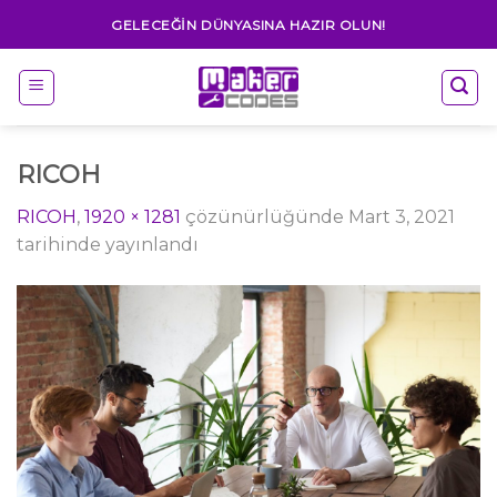
Skip
GELECEĞIN DÜNYASINA HAZIR OLUN!
to
content
RICOH
RICOH
,
1920 × 1281
çözünürlüğünde
Mart 3, 2021
tarihinde yayınlandı