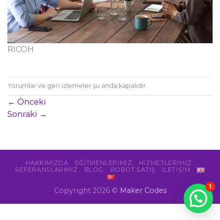
RICOH
Yorumlar ve geri izlemeler şu anda kapalıdır.
←
Önceki
Sonraki
→
HAKKIMIZDA
EĞITMENLERIMIZ
HIZMETLERIMIZ
REFERANSLARIMIZ
BLOG
ROBOT SATIŞ
İLETİŞİM
1
Copyright 2026 ©
Maker Codes